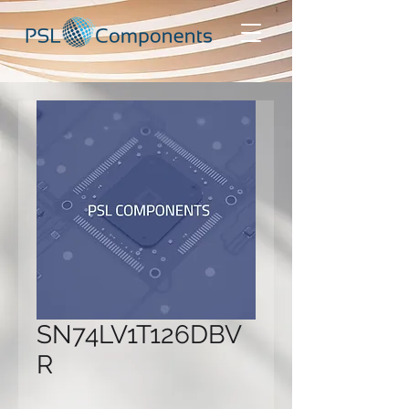
SN74LV1T126DBV
R