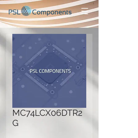
MC74LCX06DTR2
G