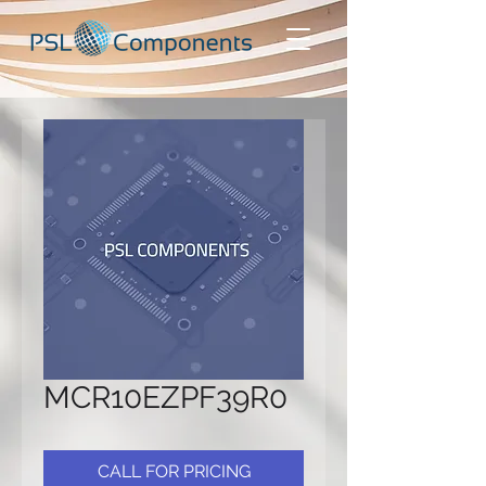
MCR10EZPF39R0
CALL FOR PRICING